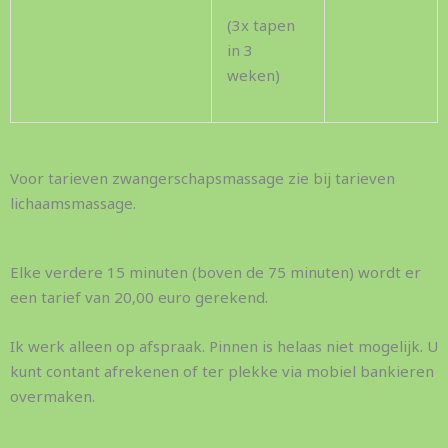
(3x tapen
in 3
weken)
Voor tarieven zwangerschapsmassage zie bij tarieven
lichaamsmassage.
Elke verdere 15 minuten (boven de 75 minuten) wordt er
een tarief van 20,00 euro gerekend.
Ik werk alleen op afspraak. Pinnen is helaas niet mogelijk. U
kunt contant afrekenen of ter plekke via mobiel bankieren
overmaken.