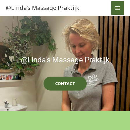
Ga
HOO
@Linda’s Massage Praktijk
naar
de
inhoud
@Linda's Massage Praktijk
CONTACT