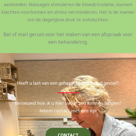
aanbieden. Massages stimuleren de bloedcirculatie, kunnen
klachten voorkomen en stress verminderen. Het is de manier
om de dagelijkse druk te ontvluchten.
Bel of mail gerust voor het maken van een afspraak voor
een behandeling.
Heeft u last van een gehaast of opgejaagd gevoel?
Benieuwd hoe ik u hier vanaf zou kunnen helpen?
Neem contact met ons op!
CONTACT