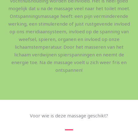
vochthuishouding worden beïnvloed. Het is heel goed
mogelijk dat u na de massage veel naar het toilet moet.
Ontspanningsmassage heeft: een pijn verminderende
werking, een stimulerende of juist rustgevende invloed
op ons meridiaansysteem, invloed op de spanning van
weefsel, spieren, organen en invloed op onze
lichaamstemperatuur. Door het masseren van het
lichaam verdwijnen spierspanningen en neemt de
energie toe. Na de massage voelt u zich weer fris en
ontspannen!
Voor wie is deze massage geschikt?