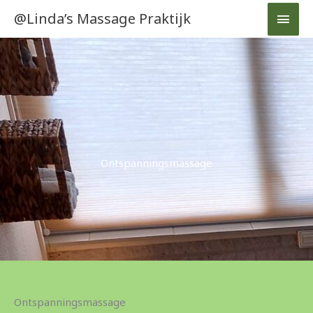
Ga
HOO
@Linda’s Massage Praktijk
naar
de
inhoud
Ontspanningsmassage
Ontspanningsmassage